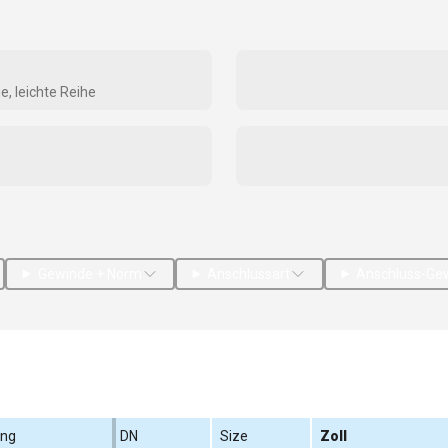
, leichte Reihe
Gewinde + Norm
Anschlussart
Anschluss-Ge
ung
DN
Size
Zoll