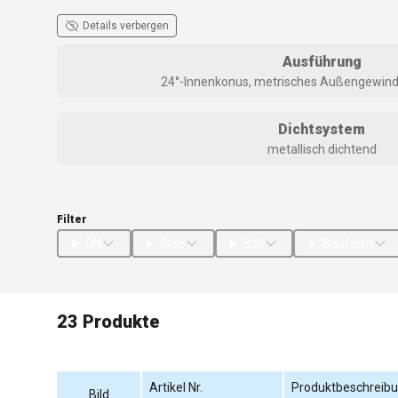
Details verbergen
Ausführung
24°-Innenkonus, metrisches Außengewinde
Dichtsystem
metallisch dichtend
Filter
DN
Size
Zoll
Bauform
23 Produkte
Artikel Nr.
Produktbeschreib
Bild