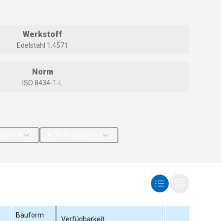
Werkstoff
Edelstahl 1.4571
Norm
ISO 8434-1-L
winde A
Rohr-Ø R [mm]
Bauform
Gewinde + Norm
Verfügbarkeit
...