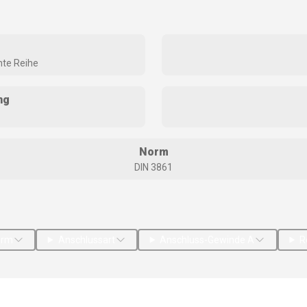
hte Reihe
ng
Norm
DIN 3861
orm
Anschlussart
Anschluss-Gewinde A
R