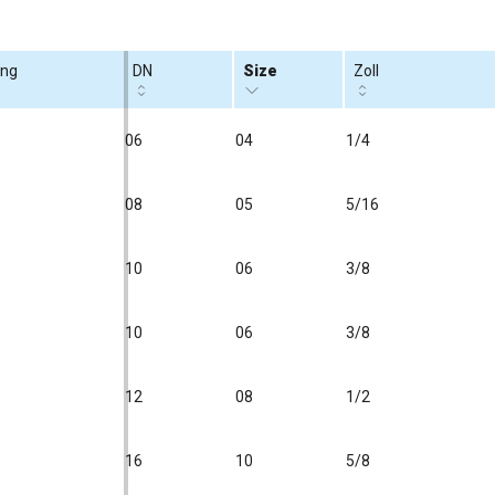
ung
DN
Size
Zoll
06
04
1/4
08
05
5/16
10
06
3/8
10
06
3/8
12
08
1/2
16
10
5/8