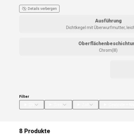
Details verbergen
Ausführung
Dichtkegel mit Überwurfmutter, leic
Oberflächenbeschichtu
Chrom(III)
Filter
DN
Size
Zoll
Gewinde + N
8 Produkte