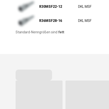
R30MSF22-12
DKL MSF
R36MSF28-16
DKL MSF
Standard-Nenngrößen sind
fett