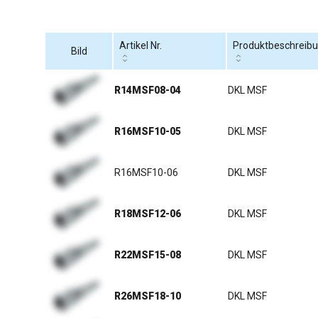
Artikel Nr.
Produktbeschreib
Bild
R14MSF08-04
DKL MSF
R16MSF10-05
DKL MSF
R16MSF10-06
DKL MSF
R18MSF12-06
DKL MSF
R22MSF15-08
DKL MSF
R26MSF18-10
DKL MSF