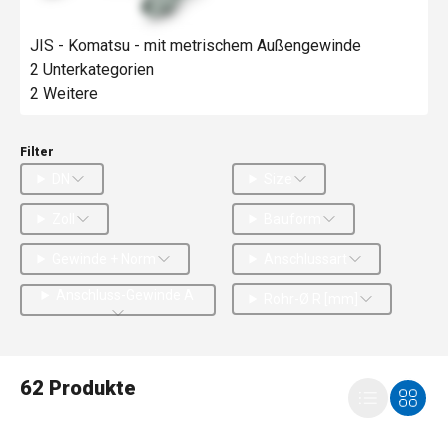
JIS - Komatsu - mit metrischem Außengewinde
2
Unterkategorien
2 Weitere
Filter
DN
Size
Zoll
Bauform
Gewinde + Norm
Anschlussart
Anschluss-Gewinde A
Rohr-Ø R [mm]
62 Produkte