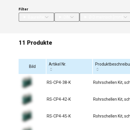
Filter
Baureihe
DIN
Ø D metrisch [mm]
11 Produkte
Artikel Nr.
Produktbeschreib
Bild
RS-CP4-38-K
Rohrschellen Kit, s
RS-CP4-42-K
Rohrschellen Kit, s
RS-CP4-45-K
Rohrschellen Kit, s