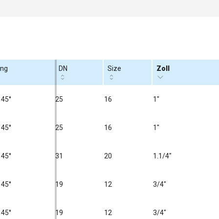
ung
DN
Size
Zoll
 45°
25
16
1"
 45°
25
16
1"
 45°
31
20
1.1/4"
 45°
19
12
3/4"
 45°
19
12
3/4"