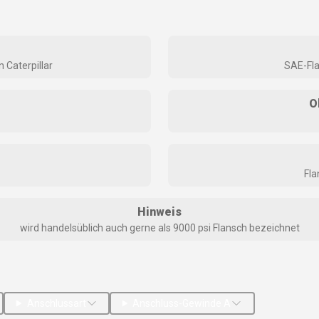
 Caterpillar
SAE-Fla
O
Fla
Hinweis
wird handelsüblich auch gerne als 9000 psi Flansch bezeichnet
Anschlussart
Anschluss-Gewinde A