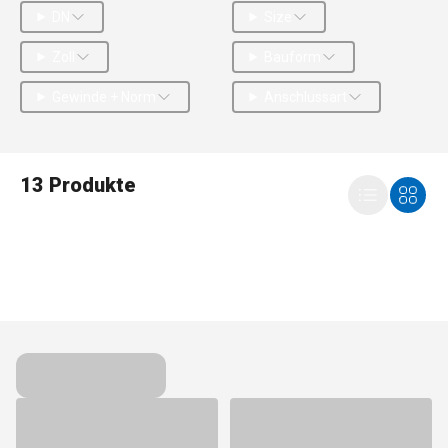
DN
Size
Zoll
Bauform
Gewinde + Norm
Anschlussart
13 Produkte