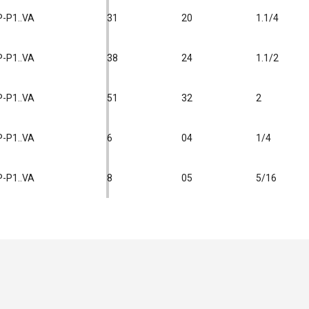
P-P1..VA
31
20
1.1/4
P-P1..VA
38
24
1.1/2
P-P1..VA
51
32
2
P-P1..VA
6
04
1/4
P-P1..VA
8
05
5/16