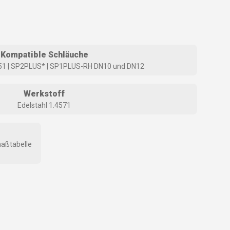
Kompatible Schläuche
51 | SP2PLUS* | SP1PLUS-RH DN10 und DN12
Werkstoff
Edelstahl 1.4571
aßtabelle