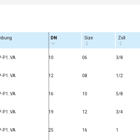
eibung
DN
Size
Zoll
P-P1..VA
10
06
3/8
P-P1..VA
12
08
1/2
P-P1..VA
16
10
5/8
P-P1..VA
19
12
3/4
P-P1..VA
25
16
1